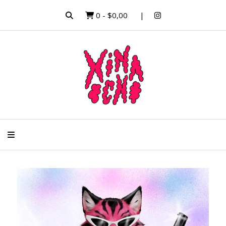
0
-
$0,00